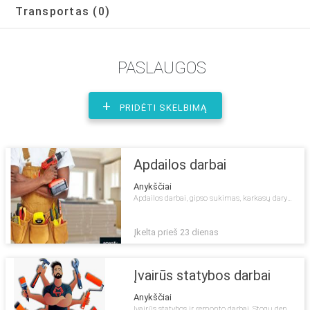
Transportas
(0)
PASLAUGOS
+
PRIDĖTI SKELBIMĄ
Apdailos darbai
Anykščiai
Apdailos darbai, gipso sukimas, karkasų darymas. Glaistymas, dažymas, dailylenčių kalimas, plytelių klijavimas, elektros darbai ir kt., med...
Įkelta prieš 23 dienas
Įvairūs statybos darbai
Anykščiai
Įvairūs statybos ir remonto darbai. Stogų dengimas, jų remontas, visi skardinimo darbai. Padeda pasirūpinti medžiagomis. Dažo namus. Ilgam...