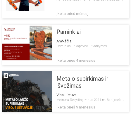
Įkelta prieš mėnesį
Paminklai
Anykščiai
Paminklai ir kapaviečių tvarkymas.
Įkelta prieš 4 mėnesius
Metalo supirkimas ir
išvežimas
Visa Lietuva
Metruna Recycling – nuo 2011 m. Baltijos šalyse lyderiaujantis metalo atliekų supirkimo tinklas. Paslaugų sąraše – juodojo ir spalvotojo me...
Įkelta prieš 9 mėnesius