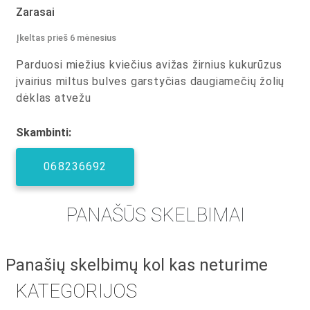
Zarasai
Įkeltas prieš 6 mėnesius
Parduosi miežius kviečius avižas žirnius kukurūzus
įvairius miltus bulves garstyčias daugiamečių žolių
dėklas atvežu
Skambinti:
068236692
PANAŠŪS SKELBIMAI
Panašių skelbimų kol kas neturime
KATEGORIJOS