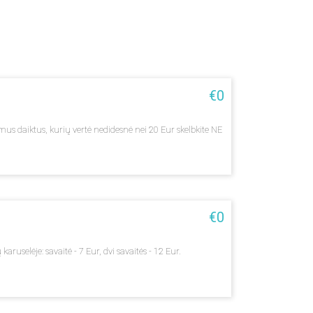
€0
s daiktus, kurių vertė nedidesnė nei 20 Eur skelbkite NE
€0
aruselėje: savaitė - 7 Eur, dvi savaitės - 12 Eur.