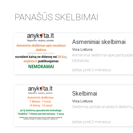
PANAŠŪS SKELBIMAI
Asmeniniai skelbimai
Visa Lietuva
Asmeninai skelbimai apie parduodamu
MOKAMAI.
Įkeltas prieš 3 mėnesius
Skelbimai
Visa Lietuva
Skelbimai portale anyksta.lt skelbimų k
Įkeltas prieš 3 mėnesius