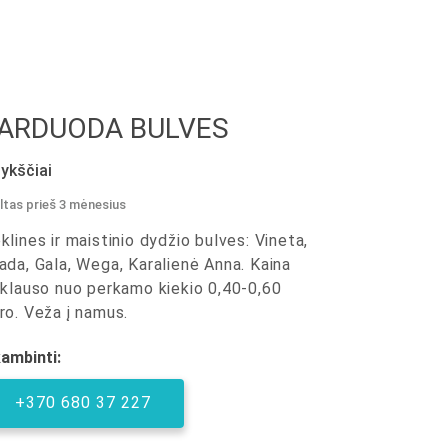
ARDUODA BULVES
ykščiai
ltas prieš 3 mėnesius
klines ir maistinio dydžio bulves: Vineta,
ada, Gala, Wega, Karalienė Anna. Kaina
iklauso nuo perkamo kiekio 0,40-0,60
ro. Veža į namus.
ambinti:
+370 680 37 227