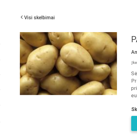
Visi skelbimai
P
An
Įke
Sė
Pr
pr
eu
Sk